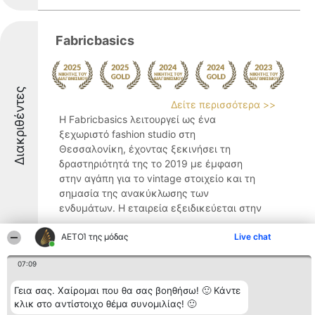
Fabricbasics
Διακριθέντες
Δείτε περισσότερα >>
Η Fabricbasics λειτουργεί ως ένα
ξεχωριστό fashion studio στη
Θεσσαλονίκη, έχοντας ξεκινήσει τη
δραστηριότητά της το 2019 με έμφαση
στην αγάπη για το vintage στοιχείο και τη
σημασία της ανακύκλωσης των
ενδυμάτων. Η εταιρεία εξειδικεύεται στην
...
ΑΕΤΟΊ της μόδας
Live chat
9.6
07:09
Γεια σας. Χαίρομαι που θα σας βοηθήσω! 🙂 Κάντε
Sirkeli Dorina
κλικ στο αντίστοιχο θέμα συνομιλίας! 🙂