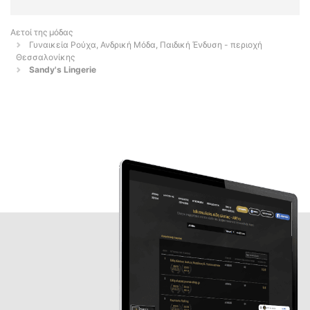
Αετοί της μόδας
Γυναικεία Ρούχα, Ανδρική Μόδα, Παιδική Ένδυση - περιοχή
Θεσσαλονίκης
Sandy's Lingerie