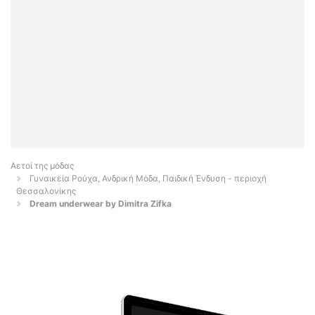
Αετοί της μόδας
Γυναικεία Ρούχα, Ανδρική Μόδα, Παιδική Ένδυση - περιοχή
Θεσσαλονίκης
Dream underwear by Dimitra Zifka