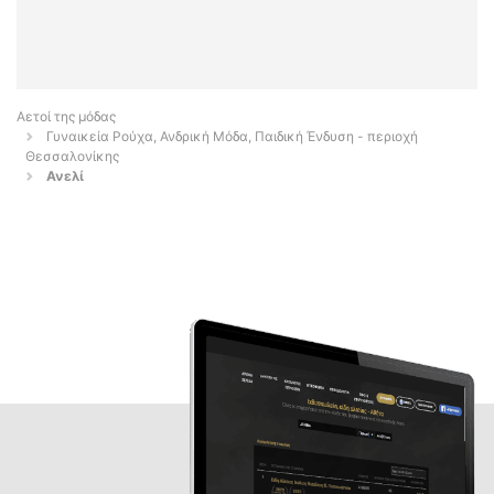
Αετοί της μόδας
Γυναικεία Ρούχα, Ανδρική Μόδα, Παιδική Ένδυση - περιοχή
Θεσσαλονίκης
Ανελί