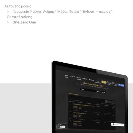
Αετοί της μόδας
Γυναικεία Ρούχα, Ανδρική Μόδα, Παιδική Ένδυση - περιοχή
Θεσσαλονίκης
One Zero One