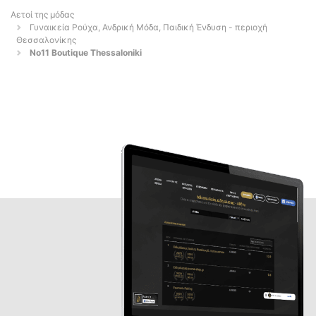
Αετοί της μόδας
Γυναικεία Ρούχα, Ανδρική Μόδα, Παιδική Ένδυση - περιοχή
Θεσσαλονίκης
No11 Boutique Thessaloniki