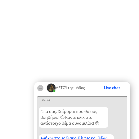
ΑΕΤΟΊ της μόδας
Live chat
02:24
Γεια σας. Χαίρομαι που θα σας
βοηθήσω! 🙂 Κάντε κλικ στο
αντίστοιχο θέμα συνομιλίας! 🙂
Ανήκω στους διακριθέντες και θέλω