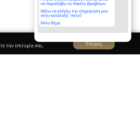
να παραλάβω το πακέτο βραβείων
Θέλω να ελέγξω την επιχείρηση μου
στην κατάταξη "Αετοί"
Άλλο θέμα
Έλεγχος
τε την επιτυχία σας.
gency
οποία εδρεύει στη Θεσσαλονίκη,
της μόδας από το 1996. Η ίδρυσή της είχε στόχο
ατών με κατασκευαστές στα Βαλκάνια, ενώ
εσίες για ποικίλες σειρές ρούχων. Η εταιρεία
εραιότητα, η διαφάνεια και η αξιοπιστία, γεγονός