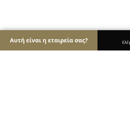
Αυτή είναι η εταιρεία σας?
Ελέ
Αετοί της μόδας
Γυναικεία Ρούχα, Ανδρική Μόδ
Marsala Fashion Agency