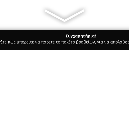
Συγχαρητήρια!
γξτε πώς μπορείτε να πάρετε το πακέτο βραβείων, για να απολαύσε
α, Παιδική Ένδυση - περιοχή Θεσσαλονίκης
Marsala Fashion A
Σχετικά με την εταιρεία:
Η
Marsala Fashion Agency
, η 
δραστηριοποιείται στον κλάδο 
τη διασύνδεση ευρωπαίων πελ
προσφέρει εξειδικευμένες υπηρ
Δείτε περισσότερα >>
στηρίζεται σε αξίες όπως η ακ