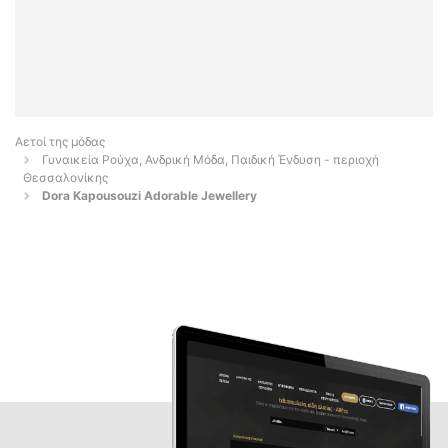
Αετοί της μόδας
Γυναικεία Ρούχα, Ανδρική Μόδα, Παιδική Ένδυση - περιοχή
Θεσσαλονίκης
Dora Kapousouzi Adorable Jewellery