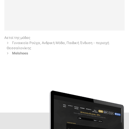
Αετοί της μόδας
Γυναικεία Ρούχα, Ανδρική Μόδα, Παιδική Ένδυση - περιοχή
Θεσσαλονίκης
Melshoes