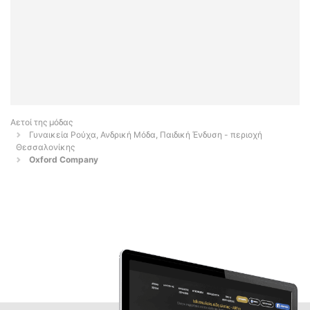
Αετοί της μόδας
Γυναικεία Ρούχα, Ανδρική Μόδα, Παιδική Ένδυση - περιοχή
Θεσσαλονίκης
Oxford Company