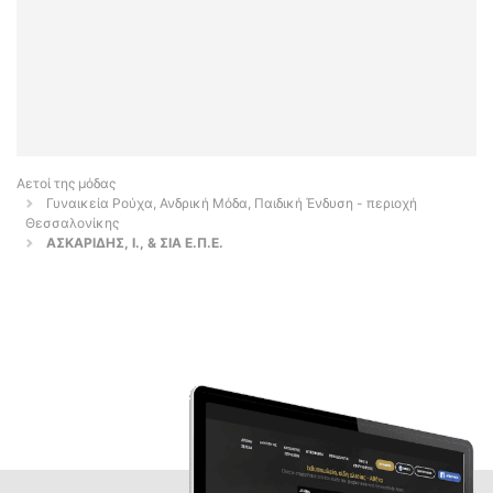
Αετοί της μόδας
Γυναικεία Ρούχα, Ανδρική Μόδα, Παιδική Ένδυση - περιοχή
Θεσσαλονίκης
ΑΣΚΑΡΙΔΗΣ, Ι., & ΣΙΑ Ε.Π.Ε.