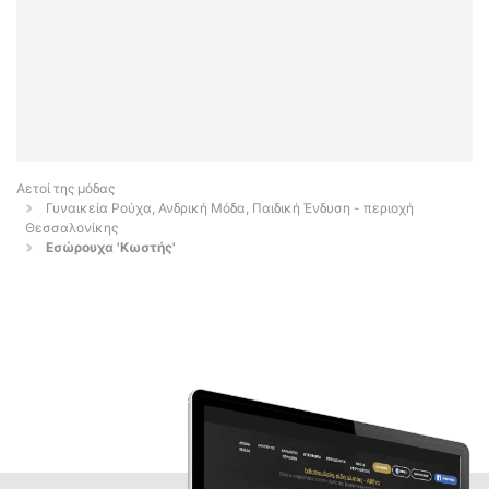
Αετοί της μόδας
Γυναικεία Ρούχα, Ανδρική Μόδα, Παιδική Ένδυση - περιοχή
Θεσσαλονίκης
Εσώρουχα 'Κωστής'