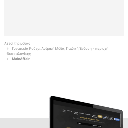
Αετοί της μόδας
Γυναικεία Ρούχα, Ανδρική Μόδα, Παιδική Ένδυση - περιοχή
Θεσσαλονίκης
MaleAffair