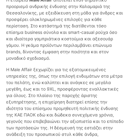
προορισμό ανδρικής ένδυσης στην Καλαμαριά της
Θεσσαλονίκης, με εξειδίκευση στη μόδα για άνδρες και
προσφέρει ολοκληρωμένες επιλογές για κάθε
περίσταση. Στο κατάστημά της διατίθενται τόσο
επίσημα business σύνολα και smart-casual ρούχα όσο
και ιδιαίτερα γαμπριάτικα κοστούμια και αξεσουάρ
γάμου. Η γκάμα προϊόντων περιλαμβάνει επώνυμα
brands, δίνοντας έμφαση στην ποιότητα και στον
μοναδικό σχεδιασμό.
Η Male Affair ξεχωρίζει για τις εξατομικευμένες
υπηρεσίες της, όπως την επιλογή ενδυμάτων στα μέτρα
του πελάτη, ενώ καλύπτει και ανάγκες σε μεγάλα
μεγέθη, έως και το 9XL, προσφέροντας εναλλακτικές
για όλους. Στο πλαίσιο της παροχής άριστης
εξυπηρέτησης, η επιχείρηση διατηρεί επίσης την
ιδιότητα του επίσημου προμηθευτή πολιτικής ένδυσης
της ΚΑΕ ΠΑΟΚ εδώ και δώδεκα συνεχόμενα χρόνια,
γεγονός που επιβεβαιώνει την αξιοπιστία και το επίπεδο
των προτάσεών της. Η δέσμευσή της εστιάζει στην
ανάδειξη του προσωπικού στυλ κάθε άνδρα,