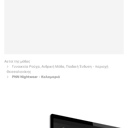
Αετοί της μόδας
Γυναικεία Ρούχα, Ανδρική Μόδα, Παιδική Ένδυση - περιοχή
Θεσσαλονίκης
PNN Nightwear - Καλαμαριά