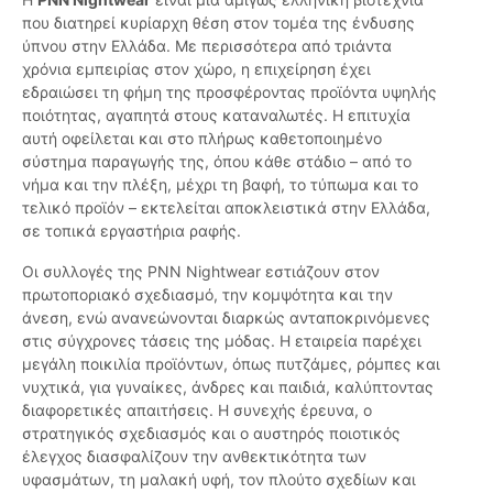
που διατηρεί κυρίαρχη θέση στον τομέα της ένδυσης
ύπνου στην Ελλάδα. Με περισσότερα από τριάντα
χρόνια εμπειρίας στον χώρο, η επιχείρηση έχει
εδραιώσει τη φήμη της προσφέροντας προϊόντα υψηλής
ποιότητας, αγαπητά στους καταναλωτές. Η επιτυχία
αυτή οφείλεται και στο πλήρως καθετοποιημένο
σύστημα παραγωγής της, όπου κάθε στάδιο – από το
νήμα και την πλέξη, μέχρι τη βαφή, το τύπωμα και το
τελικό προϊόν – εκτελείται αποκλειστικά στην Ελλάδα,
σε τοπικά εργαστήρια ραφής.
Οι συλλογές της PNN Nightwear εστιάζουν στον
πρωτοποριακό σχεδιασμό, την κομψότητα και την
άνεση, ενώ ανανεώνονται διαρκώς ανταποκρινόμενες
στις σύγχρονες τάσεις της μόδας. Η εταιρεία παρέχει
μεγάλη ποικιλία προϊόντων, όπως πυτζάμες, ρόμπες και
νυχτικά, για γυναίκες, άνδρες και παιδιά, καλύπτοντας
διαφορετικές απαιτήσεις. Η συνεχής έρευνα, ο
στρατηγικός σχεδιασμός και ο αυστηρός ποιοτικός
έλεγχος διασφαλίζουν την ανθεκτικότητα των
υφασμάτων, τη μαλακή υφή, τον πλούτο σχεδίων και