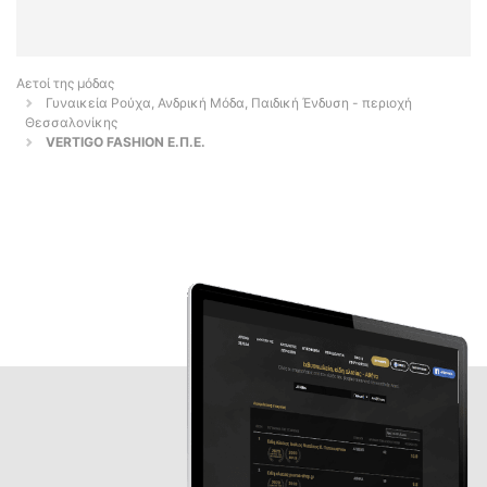
Αετοί της μόδας
Γυναικεία Ρούχα, Ανδρική Μόδα, Παιδική Ένδυση - περιοχή
Θεσσαλονίκης
VERTIGO FASHION Ε.Π.Ε.