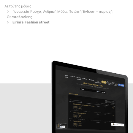
Αετοί της μόδας
Γυναικεία Ρούχα, Ανδρική Μόδα, Παιδική Ένδυση - περιοχή
Θεσσαλονίκης
Eirini's Fashion street