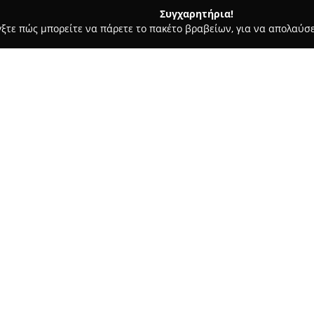
Συγχαρητήρια!
γξτε πώς μπορείτε να πάρετε το πακέτο βραβείων, για να απολαύσε
α, Παιδική Ένδυση - περιοχή Θεσσαλονίκης
Cikato.gr
Σχετικά με την εταιρεία:
Η
Cikato.gr
, με βασική έδρα σ
μόδας από το 2020. Η εταιρεία
ολοκληρωμένες επιλογές ένδυσ
και παιδιών. Οι συλλογές της
Δείτε περισσότερα >>
χαρακτηρίζονται από σπορ και 
κατάλληλα για διάφορες περισ
Η Cikato.gr δίνει ιδιαίτερη έ
ποιότητας και τιμής, εξασφαλ
ποιότητα. Η εταιρεία ξεχωρίζε