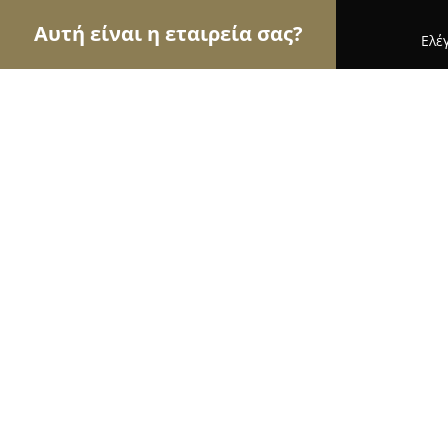
Αυτή είναι η εταιρεία σας?
Ελέ
Αετοί της μόδας
Γυναικεία Ρούχα, Ανδρική Μόδ
Cikato.gr
10
(58)
Θεσσαλονίκη, Μοναστηρίου 277
Εμφάνιση αριθμού τηλεφώνου