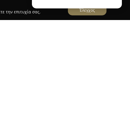
Έλεγχος
τε την επιτυχία σας.
τη Θεσσαλονίκη, έχει εδραιωθεί στον χώρο της
 ιδρύθηκε προκειμένου να παρέχει
ης που καλύπτουν τις ανάγκες ανδρών, γυναικών
 περιλαμβάνουν μεγάλη ποικιλία ρούχων που
casual αισθητική, κάτι που τα καθιστά
τάσεις της καθημερινότητας.
μφαση στη διατήρηση ισορροπίας μεταξύ
ίζοντας προσιτές τιμές χωρίς συμβιβασμούς στην
ι επίσης στον τομέα του ηλεκτρονικού εμπορίου,