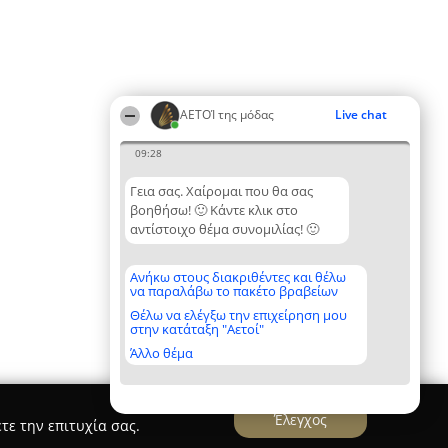
ΑΕΤΟΊ της μόδας
Live chat
09:28
Γεια σας. Χαίρομαι που θα σας
βοηθήσω! 🙂 Κάντε κλικ στο
αντίστοιχο θέμα συνομιλίας! 🙂
Ανήκω στους διακριθέντες και θέλω
να παραλάβω το πακέτο βραβείων
Θέλω να ελέγξω την επιχείρηση μου
στην κατάταξη "Αετοί"
Άλλο θέμα
Έλεγχος
τε την επιτυχία σας.