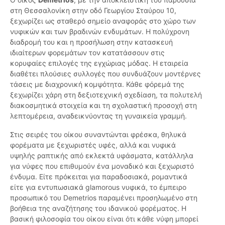
στη Θεσσαλονίκη στην οδό Γεωργίου Σταύρου 10,
ξεχωρίζει ως σταθερό σημείο αναφοράς στο χώρο των
νυφικών και των βραδινών ενδυμάτων. Η πολύχρονη
διαδρομή του και η προσήλωση στην κατασκευή
ιδιαίτερων φορεμάτων τον κατατάσσουν στις
κορυφαίες επιλογές της εγχώριας μόδας. Η εταιρεία
διαθέτει πλούσιες συλλογές που συνδυάζουν μοντέρνες
τάσεις με διαχρονική κομψότητα. Κάθε φόρεμά της
ξεχωρίζει χάρη στη δεξιοτεχνική σχεδίαση, τα πολυτελή
διακοσμητικά στοιχεία και τη σχολαστική προσοχή στη
λεπτομέρεια, αναδεικνύοντας τη γυναικεία γραμμή.
Στις σειρές του οίκου συναντώνται φρέσκα, θηλυκά
φορέματα με ξεχωριστές υφές, αλλά και νυφικά
υψηλής ραπτικής από εκλεκτά υφάσματα, κατάλληλα
για νύφες που επιθυμούν ένα μοναδικό και ξεχωριστό
ένδυμα. Είτε πρόκειται για παραδοσιακά, ρομαντικά
είτε για εντυπωσιακά glamorous νυφικά, το έμπειρο
προσωπικό του Demetrios παραμένει προσηλωμένο στη
βοήθεια της αναζήτησης του ιδανικού φορέματος. Η
βασική φιλοσοφία του οίκου είναι ότι κάθε νύφη μπορεί