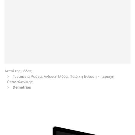
Αετοί της μόδας
Γυναικεία Ρούχα, Ανδρική Μόδα, Παιδική Ένδυση - περιοχή
Θεσσαλονίκης
Demetrios