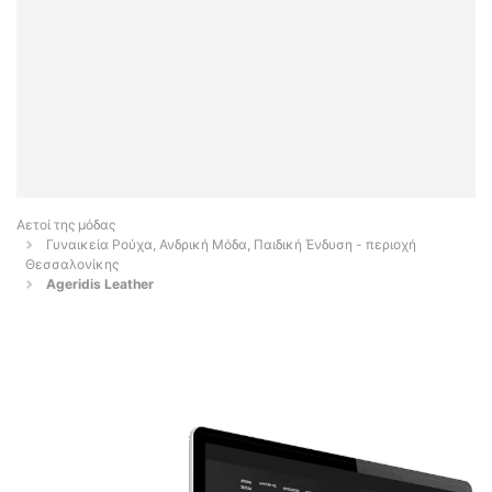
Αετοί της μόδας
Γυναικεία Ρούχα, Ανδρική Μόδα, Παιδική Ένδυση - περιοχή
Θεσσαλονίκης
Ageridis Leather