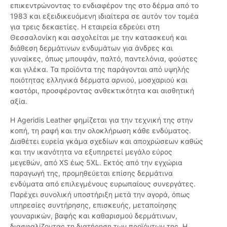
επικεντρώνοντας το ενδιαφέρον της στο δέρμα από το
1983 και εξειδικευόμενη ιδιαίτερα σε αυτόν τον τομέα
για τρεις δεκαετίες. Η εταιρεία εδρεύει στη
Θεσσαλονίκη και ασχολείται με την κατασκευή και
διάθεση δερμάτινων ενδυμάτων για άνδρες και
γυναίκες, όπως μπουφάν, παλτό, παντελόνια, φούστες
και γιλέκα. Τα προϊόντα της παράγονται από υψηλής
ποιότητας ελληνικά δέρματα αρνιού, μοσχαριού και
καστόρι, προσφέροντας ανθεκτικότητα και αισθητική
αξία.
Η Ageridis Leather φημίζεται για την τεχνική της στην
κοπή, τη ραφή και την ολοκλήρωση κάθε ενδύματος.
Διαθέτει ευρεία γκάμα σχεδίων και αποχρώσεων καθώς
και την ικανότητα να εξυπηρετεί μεγάλο εύρος
μεγεθών, από XS έως 5XL. Εκτός από την εγχώρια
παραγωγή της, προμηθεύεται επίσης δερμάτινα
ενδύματα από επιλεγμένους ευρωπαίους συνεργάτες.
Παρέχει συνολική υποστήριξη μετά την αγορά, όπως
υπηρεσίες συντήρησης, επισκευής, μεταποίησης
γουναρικών, βαφής και καθαρισμού δερμάτινων,
διασφαλίζοντας τη διατήρηση των προϊόντων της. Η