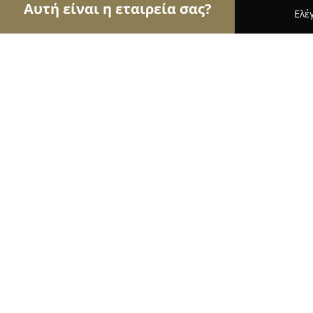
Αυτή είναι η εταιρεία σας?
Ελέ
Αετοί της μόδας
Γυναικεία Ρούχα, Ανδρική Μόδ
Deroz project
10
(289)
Πολίχνη, Agnostou stratioti 20
Εμφάνιση αριθμού τηλεφώνου