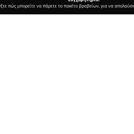
γξτε πώς μπορείτε να πάρετε το πακέτο βραβείων, για να απολαύσε
α, Παιδική Ένδυση - περιοχή Θεσσαλονίκης
Deroz project
Σχετικά με την εταιρεία:
Η
Deroz Project
δημιουργήθηκε
ανάγκη έκφρασης της προσωπι
ένα αυθόρμητο project στον χ
ολοκληρωμένη πρόταση lifestyl
Δείτε περισσότερα >>
της ελληνικής μόδας, με έμφα
Κύριος στόχος της εταιρείας εί
chic ντυσίματος στην καθημε
την άνεση με το στυλ, καταργ
δύο. Η ευρεία γκάμα ρούχων πε
προσεγμένα ανδρικά ρούχα, εκ