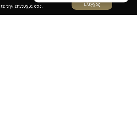
Έλεγχος
τε την επιτυχία σας.
 από μια γνήσια αγάπη για το στυλ και την
κότητας μέσω της ένδυσης. Από την αρχή ως
ώρο της μόδας, εξελίχθηκε σύντομα σε
e και προσφέρει μια διακριτή γωνιά στο χώρο
ση στον προσωπικό χαρακτήρα.
ναι η ενσωμάτωση του all day stylish και casual-
ρινότητα, μέσω ρούχων που συνδυάζουν ιδανικά
ώντας την ανάγκη αυστηρής επιλογής μεταξύ των
ριλαμβάνει σχέδια με girly στοιχεία και
φράζοντας την πεποίθηση ότι η μόδα δεν έχει