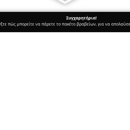
Συγχαρητήρια!
γξτε πώς μπορείτε να πάρετε το πακέτο βραβείων, για να απολαύσε
α, Παιδική Ένδυση - περιοχή Θεσσαλονίκης
BABY MODA by An
Σχετικά με την εταιρεία:
Η
BABY MODA by Anne
αποτελ
της μόδας, εστιάζοντας στον 
Ιδρύθηκε το 1979 και χαρακτη
ποιότητας, ξεχωρίζοντας για 
Δείτε περισσότερα >>
χρωματικούς συνδυασμούς και 
δραστηριοποιείται μέσα από μ
εξυπηρετώντας τόσο τη χονδρικ
καλύψει ποικίλες ανάγκες στο