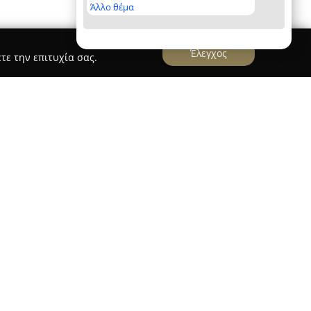
Άλλο θέμα
Έλεγχος
τε την επιτυχία σας.
ne
εί μια εταιρεία με μακρά παρουσία στον τομέα
σχεδιασμό και την κατασκευή βαπτιστικών ειδών.
ρίζεται από την προσφορά προϊόντων υψηλής
τις αυστηρές προδιαγραφές, τους κομψούς
τη λεπτομερή ραφή. Η εταιρεία
ια βιοτεχνία βαπτιστικών προϊόντων,
ή όσο και τη λιανική αγορά, με σκοπό να
ν χώρο της βάπτισης.