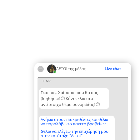
ΑΕΤΟΊ της μόδας
Live chat
11:20
Γεια σας. Χαίρομαι που θα σας
βοηθήσω! 🙂 Κάντε κλικ στο
αντίστοιχο θέμα συνομιλίας! 🙂
Ανήκω στους διακριθέντες και θέλω
να παραλάβω το πακέτο βραβείων
Θέλω να ελέγξω την επιχείρηση μου
στην κατάταξη "Αετοί"