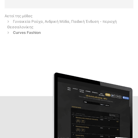
Αετοί της μόδας
Γυναικεία Ρούχα, Ανδρική Μόδα, Παιδική Ένδυση - περιοχή
Θεσσαλονίκης
Curves Fashion