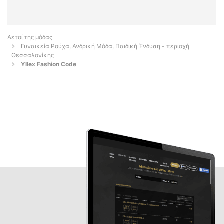
Αετοί της μόδας
Γυναικεία Ρούχα, Ανδρική Μόδα, Παιδική Ένδυση - περιοχή
Θεσσαλονίκης
Yllex Fashion Code