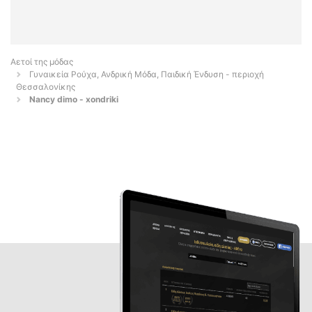
Αετοί της μόδας
Γυναικεία Ρούχα, Ανδρική Μόδα, Παιδική Ένδυση - περιοχή
Θεσσαλονίκης
Nancy dimo - xondriki