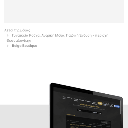
Αετοί της μόδας
Γυναικεία Ρούχα, Ανδρική Μόδα, Παιδική Ένδυση - περιοχή
Θεσσαλονίκης
Beige Boutique