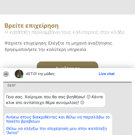
Βρείτε επιχείρηση
Η κατάταξη περιλαμβάνει τους καλύτερους στον κλάδο
Ψάχνετε επιχείρηση; Ελέγξτε τη μηχανή αναζήτησης.
Χρησιμοποιήστε την καλύτερη υπηρεσία
Αναζήτηση
ΑΕΤΟΊ της μόδας
Live chat
03:57
Γεια σας. Χαίρομαι που θα σας βοηθήσω! 🙂 Κάντε
κλικ στο αντίστοιχο θέμα συνομιλίας! 🙂
Διοργανωτής της
Κατάταξη
Επικοινωνία
Ανήκω στους διακριθέντες και θέλω να παραλάβω το
κατάταξης
Διακριθέντες
Επικοινωνία
πακέτο βραβείων
BEAUTIFUL COMPANY
Λίστα όλων
Μονοπρόσωπη ΙΚΕ
των
Θέλω να ελέγξω την επιχείρηση μου στην κατάταξη
ΤΗΛ. ΕΠΙΚΟΙΝΩΝΙΑΣ:
διακριθέντων
"Αετοί"
2104128019