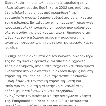
Θεσσαλονίκη — μια πόλη με μακρά παράδοση στην
κλωστοϋφαντουργία. Ιδρύθηκε το 2002 και, από τότε,
έχει εξελιχθεί σε σημαντικό προμηθευτή της
ευρωπαϊκής αγοράς έτοιμων ενδυμάτων με επίκεντρο
τον σχεδιασμό. Εστιάζοντας στην παραγωγή jersey-wear,
προσφέρει ολοκληρωμένες υπηρεσίες που καλύπτουν
όλα τα στάδια της διαδικασίας, από τη δημιουργία της
ιδέας και τον σχεδιασμό μέχρι την παραγωγή, την
ανάπτυξη υφασμάτων, τη διαχείριση μεταφορών και τα
logistics.
Η επιχείρηση διακρίνεται για τον καινοτόμο χαρακτήρα
της και τη συνεχή έρευνα γύρω από τις σύγχρονες
τάσεις σε νήματα, υφάσματα, τεχνικές και φινιρίσματα.
Ενδεικτικό στοιχείο αποτελεί η σχεδόν πλήρως κάθετη
παραγωγή, που περιλαμβάνει την ανάπτυξη ειδικών
υφασμάτων και την τοπική παραγωγή, βαφή και
φινίρισμά τους. Αυτή η στρατηγική συντελεί στην
εξάλειψη μεσαζόντων και καθυστερήσεων,
ενισχύοντας την ποιότητα και την ανταγωνιστικότητά
της. Επιπρόσθετα, η Καλαισθησία Α.Ε. κατατάσσεται
μεταξύ των μεγαλύτερων και πιο αξιόπιστων