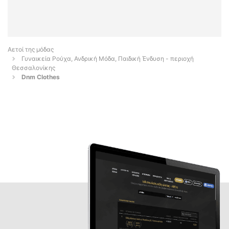
Αετοί της μόδας
Γυναικεία Ρούχα, Ανδρική Μόδα, Παιδική Ένδυση - περιοχή
Θεσσαλονίκης
Dnm Clothes