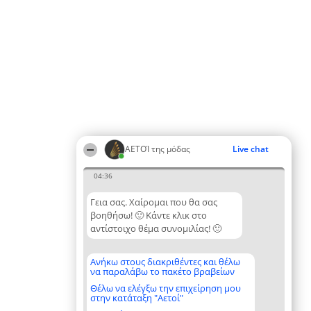
ΑΕΤΟΊ της μόδας
Live chat
04:36
Γεια σας. Χαίρομαι που θα σας
βοηθήσω! 🙂 Κάντε κλικ στο
αντίστοιχο θέμα συνομιλίας! 🙂
Ανήκω στους διακριθέντες και θέλω
να παραλάβω το πακέτο βραβείων
Θέλω να ελέγξω την επιχείρηση μου
στην κατάταξη "Αετοί"