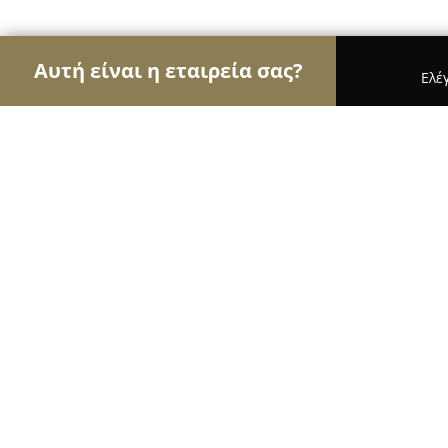
Αυτή είναι η εταιρεία σας?
Ελέ
Αετοί της μόδας
Γυναικεία Ρούχα, Ανδρική Μόδ
Lingerie Marina
10
(50)
Θεσσαλονίκη, Μάρκου Μπότσαρη 56