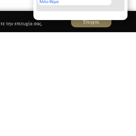
Άλλο θέμα
Έλεγχος
τε την επιτυχία σας.
α εκλεπτυσμένη γκάμα από εσώρουχα, πιτζάμες
 γυναίκες, άνδρες και παιδιά. Η εταιρεία
 φυσικό κατάστημα στην οδό Μάρκου Μπότσαρη
φία την ενίσχυση της αυτοπεποίθησης,
ή αισθητική.
ίζει για την ποικιλία προϊόντων με μαλακά
ίνοντας έμφαση στην άνεση και το διαρκές στυλ.
αίτερη προσοχή, γεγονός που αντικατοπτρίζει τη