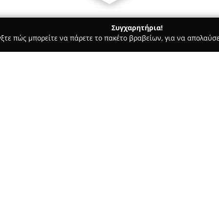
Συγχαρητήρια!
γξτε πώς μπορείτε να πάρετε το πακέτο βραβείων, για να απολαύσε
α, Παιδική Ένδυση - περιοχή Θεσσαλονίκης
Lingerie Marina
Σχετικά με την εταιρεία:
Η
Lingerie Marina
διαθέτει μι
και μαγιό, που απευθύνονται σε
εδρεύει στη Θεσσαλονίκη, με
56, και έχει ως βασική φιλοσο
Δείτε περισσότερα >>
προσφέροντας άνεση και υψηλ
Η προσφερόμενη συλλογή ξεχωρ
υφάσματα και κομψά σχέδια, δ
Κάθε προϊόν επιλέγεται με ιδι