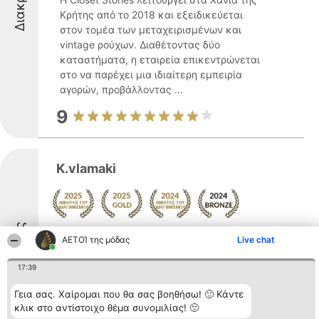
Κρήτης από το 2018 και εξειδικεύεται
στον τομέα των μεταχειρισμένων και
vintage ρούχων. Διαθέτοντας δύο
καταστήματα, η εταιρεία επικεντρώνεται
στο να παρέχει μια ιδιαίτερη εμπειρία
αγορών, προβάλλοντας ...
9
K.vlamaki
Διακριθέντες
Δείτε περισσότερα >>
ΑΕΤΟΊ της μόδας
Live chat
17:39
K.vlamaki εδρεύει στα Χανιά της Κρήτης
και δραστηριοποιείται στον τομέα της
Γεια σας. Χαίρομαι που θα σας βοηθήσω! 🙂 Κάντε
κλικ στο αντίστοιχο θέμα συνομιλίας! 🙂
μόδας, με έμφαση στον ιδιαίτερο