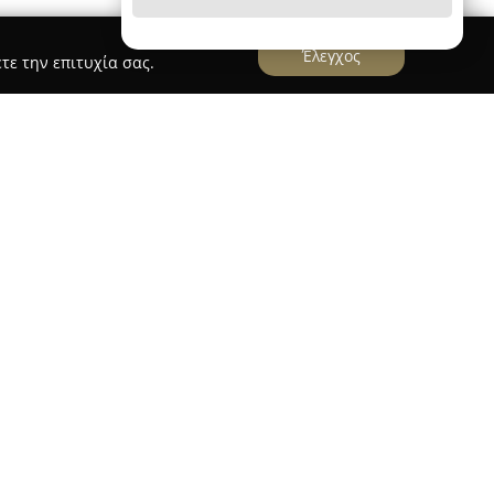
Έλεγχος
τε την επιτυχία σας.
άκης
στραντωνάκης
, που βρίσκεται στα Χανιά στην
οχρόνια παρουσία στον τομέα των υποδημάτων,
 ξεκινά από το 1918. Με εξειδικευμένη γνώση
ή συλλογή παπουτσιών για άνδρες, γυναίκες και
ριστικά της εταιρείας είναι η έμφαση στην
υλάχιστον το 95% των υποδημάτων που
ασκευής. Τα γυναικεία παπούτσια προέρχονται
λληνικές υποδηματοποιίες, γεγονός που