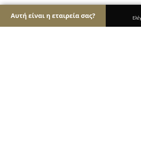
Αυτή είναι η εταιρεία σας?
Ελέ
Αετοί της μόδας
Γυναικεία Ρούχα, Ανδρική Μόδ
Υποδήματα Μαστραντωνάκης
8.5
(5)
Χανιά, Μουσούρων 10
Εμφάνιση αριθμού τηλεφώνου