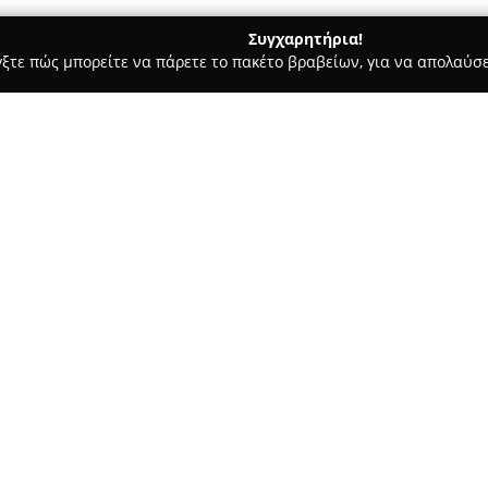
Συγχαρητήρια!
γξτε πώς μπορείτε να πάρετε το πακέτο βραβείων, για να απολαύσε
α, Παιδική Ένδυση - περιοχή Χανίων
Υποδήματα Μαστραντων
Σχετικά με την εταιρεία:
Το κατάστημα
Υποδήματα Μα
οδό Μουσούρων 10, έχει μακρ
διατηρώντας μια παράδοση που
και εμπειρία, διαθέτει εκλεκτ
Δείτε περισσότερα >>
παιδιά.
Ένα από τα κυριότερα χαρακτη
ελληνική παραγωγή, καθώς το
προσφέρει είναι εγχώριας κατ
αποκλειστικά από κορυφαίες ε