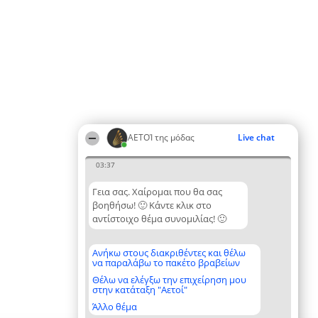
ΑΕΤΟΊ της μόδας
Live chat
03:37
Γεια σας. Χαίρομαι που θα σας
βοηθήσω! 🙂 Κάντε κλικ στο
αντίστοιχο θέμα συνομιλίας! 🙂
Ανήκω στους διακριθέντες και θέλω
να παραλάβω το πακέτο βραβείων
Θέλω να ελέγξω την επιχείρηση μου
στην κατάταξη "Αετοί"
Άλλο θέμα