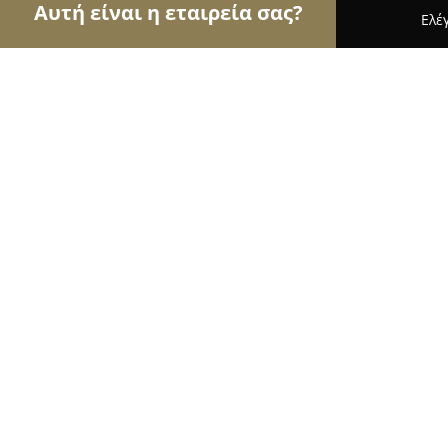
Αυτή είναι η εταιρεία σας?
Ελέ
Αετοί της μόδας
Γυναικεία Ρούχα, Ανδρική Μόδ
Cartoon - Παιδικά & Βρεφικά
10
(302)
Χανιά, Ktistaki 11
Εμφάνιση αριθμού τηλεφώνου