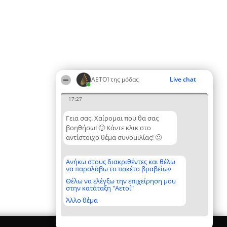
ΑΕΤΟΊ της μόδας
Live chat
17:27
Γεια σας. Χαίρομαι που θα σας
βοηθήσω! 🙂 Κάντε κλικ στο
αντίστοιχο θέμα συνομιλίας! 🙂
Ανήκω στους διακριθέντες και θέλω
να παραλάβω το πακέτο βραβείων
Θέλω να ελέγξω την επιχείρηση μου
στην κατάταξη "Αετοί"
Άλλο θέμα