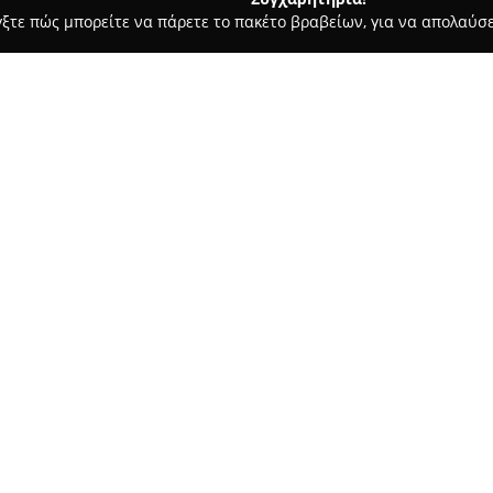
γξτε πώς μπορείτε να πάρετε το πακέτο βραβείων, για να απολαύσε
α, Παιδική Ένδυση - περιοχή Χανίων
Cartoon - Παιδικά & Βρε
Σχετικά με την εταιρεία:
Η
Cartoon Παιδικά & Βρεφικ
αναγνωρίζεται ως ένας σημαντ
βρεφικής μόδας. Αν και η εται
Χανιά, έχει τις ρίζες της σε ο
Δείτε περισσότερα >>
στην εμπορία παιδικών ενδυμά
προσδίδοντας σημαντική εμπει
Η Cartoon Παιδικά & Βρεφικά 
τάσεων στην παιδική μόδα, στ
σύγχρονες επιλογές. Ειδικεύε
και αξεσουάρ για παιδιά από 