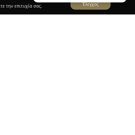
Έλεγχος
τε την επιτυχία σας.
φικά
ά
, με έδρα την οδό Κτιστάκη 11 στα Χανιά,
ικός παράγοντας στον κλάδο της παιδικής και
ρεία άρχισε να λειτουργεί επίσημα το 2014 στα
ικογενειακή επιχείρηση που δραστηριοποιείται
των στην ελληνική αγορά ήδη από το 1974,
ρία και γνώση στον χώρο.
διακρίνεται για τη συνεχή αναζήτηση νέων
οχεύοντας να προσφέρει πάντα μοναδικές και
ται στη διάθεση ποιοτικών ρούχων, εσωρούχων
νεογέννητα έως και εφήβους 16 ετών. Η