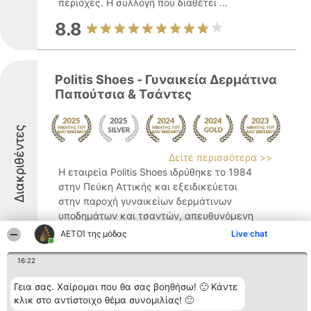
περιοχές. Η συλλογή που διαθέτει ...
8.8
Politis Shoes - Γυναικεία Δερμάτινα
Παπούτσια & Τσάντες
Διακριθέντες
Δείτε περισσότερα >>
Η εταιρεία Politis Shoes ιδρύθηκε το 1984
στην Πεύκη Αττικής και εξειδικεύεται
στην παροχή γυναικείων δερμάτινων
υποδημάτων και τσαντών, απευθυνόμενη
σε γυναίκες που εκτιμούν το διαχρονικό
ΑΕΤΟΊ της μόδας
Live chat
ύφος. Η επιχείρηση φημίζεται για τη
δημιουργία προϊόντων ...
16:22
8.9
Γεια σας. Χαίρομαι που θα σας βοηθήσω! 🙂 Κάντε
κλικ στο αντίστοιχο θέμα συνομιλίας! 🙂