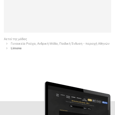
Αετοί της μόδας
Γυναικεία Ρούχα, Ανδρική Μόδα, Παιδική Ένδυση - περιοχή Αθηνών
Limone