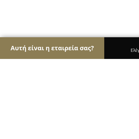
Αυτή είναι η εταιρεία σας?
Ελέ
Αετοί της μόδας
Γυναικεία Ρούχα, Ανδρική Μόδ
"RANIA SPORTSWEAR"