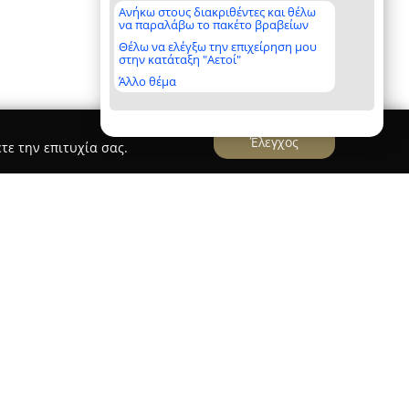
Ανήκω στους διακριθέντες και θέλω
να παραλάβω το πακέτο βραβείων
Θέλω να ελέγξω την επιχείρηση μου
στην κατάταξη "Αετοί"
Άλλο θέμα
Έλεγχος
τε την επιτυχία σας.
σταθερό προορισμό στον χώρο της ελληνικής
προσφορά υψηλής ποιότητας ενδυμάτων και την
ν. Η ιστορία της ξεκινά το 1976, όταν ιδρύθηκε
τάστημα στη Νέα Ιωνία, με αποστολή την παροχή