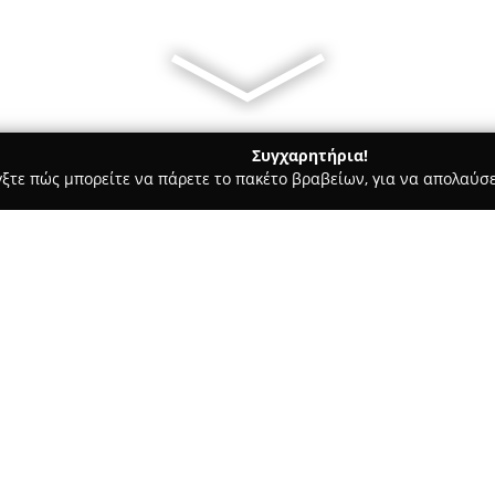
Συγχαρητήρια!
γξτε πώς μπορείτε να πάρετε το πακέτο βραβείων, για να απολαύσε
α, Παιδική Ένδυση - περιοχή Αθηνών
"RANIA SPORTSWEAR"
Σχετικά με την εταιρεία:
Η
Rania Sportswear
αποτελεί 
μόδας, διακρινόμενη για την 
εξαιρετική εξυπηρέτηση πελατώ
ως ένα μικρό οικογενειακό κα
Δείτε περισσότερα >>