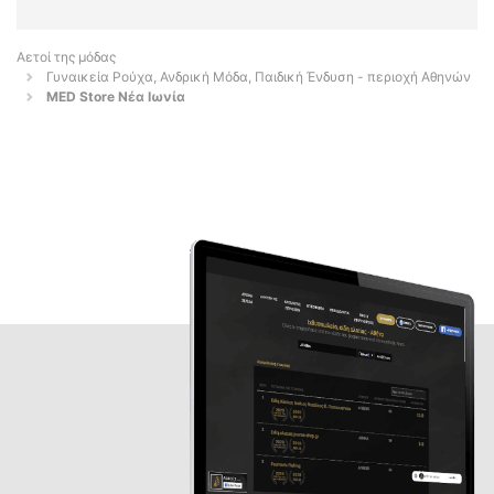
Αετοί της μόδας
Γυναικεία Ρούχα, Ανδρική Μόδα, Παιδική Ένδυση - περιοχή Αθηνών
MED Store Νέα Ιωνία