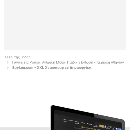
Αετοί της μόδας
Γυναικεία Ρούχα, Ανδρική Μόδα, Παιδική Ένδυση - περιοχή Αθηνών
Spykou.com - XXL Χειροποίητες Δημιουργίες