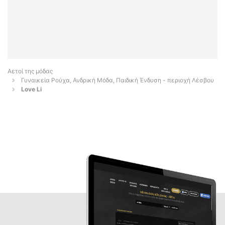
Αετοί της μόδας
Γυναικεία Ρούχα, Ανδρική Μόδα, Παιδική Ένδυση - περιοχή Λέσβου
Love Li