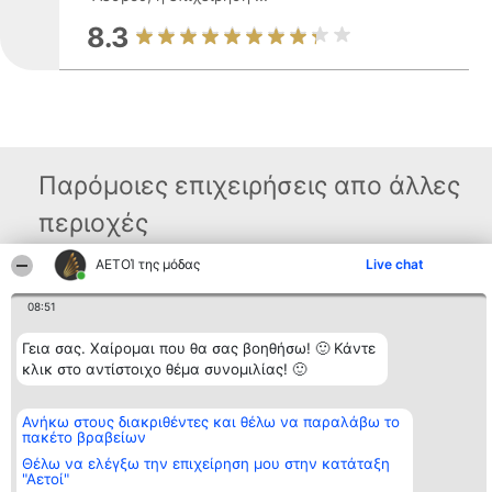
8.3
Παρόμοιες επιχειρήσεις απο άλλες
περιοχές
ΑΕΤΟΊ της μόδας
Live chat
Διοργανωτής της
Κατάταξη
Επικοινωνία
08:51
κατάταξης
Διακριθέντες
Επικοινωνία
BEAUTIFUL COMPANY
Λίστα όλων
Μονοπρόσωπη ΙΚΕ
των
Γεια σας. Χαίρομαι που θα σας βοηθήσω! 🙂 Κάντε
ΤΗΛ. ΕΠΙΚΟΙΝΩΝΙΑΣ:
διακριθέντων
κλικ στο αντίστοιχο θέμα συνομιλίας! 🙂
2104128019
Μεθοδολογία
email:
Όροι &
aetoi@beautifulcompany.co
προϋποθέσεις
Ανήκω στους διακριθέντες και θέλω να παραλάβω το
ΠΟΛΙΤΙΚΗ
πακέτο βραβείων
ΑΠΟΡΡΗΤΟΥ
Θέλω να ελέγξω την επιχείρηση μου στην κατάταξη
"Αετοί"