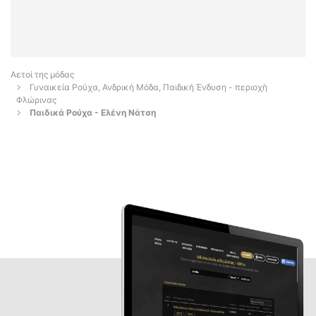
Αετοί της μόδας
Γυναικεία Ρούχα, Ανδρική Μόδα, Παιδική Ένδυση - περιοχή
Φλώρινας
Παιδικά Ρούχα - Ελένη Νάτση