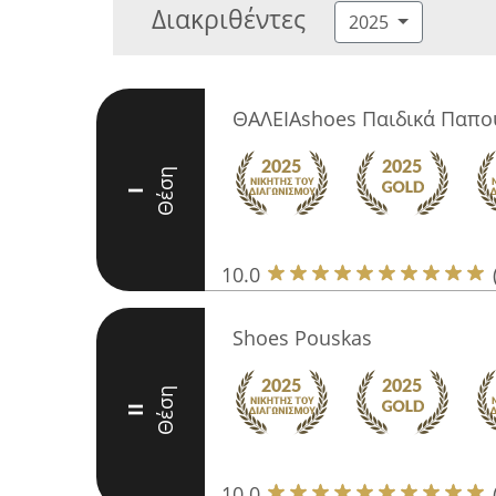
Διακριθέντες
2025
ΘΑΛΕΙΑshoes Παιδικά Παπο
Θέση
I
10.0
Shoes Pοuskas
Θέση
II
10.0