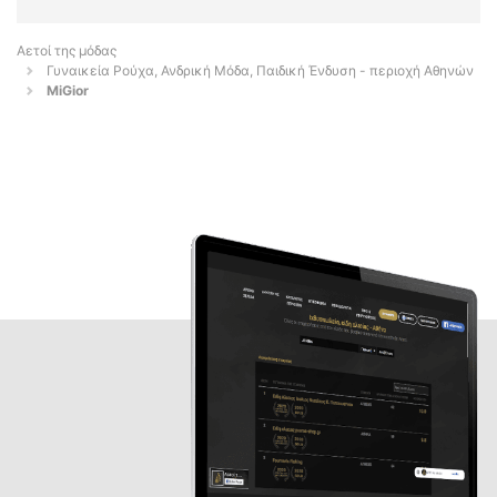
Αετοί της μόδας
Γυναικεία Ρούχα, Ανδρική Μόδα, Παιδική Ένδυση - περιοχή Αθηνών
MiGior