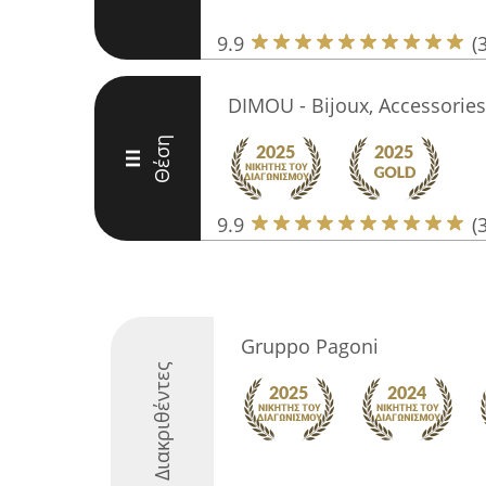
9.9
(
DIMOU - Bijoux, Accessorie
Θέση
III
9.9
(
Gruppo Pagoni
Διακριθέντες