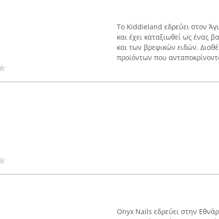
Το Kiddieland εδρεύει στον Άγ
και έχει καταξιωθεί ως ένας β
και των βρεφικών ειδών. Διαθ
προϊόντων που ανταποκρίνονται
Onyx Nails εδρεύει στην Εθνά