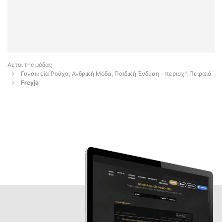
Αετοί της μόδας
Γυναικεία Ρούχα, Ανδρική Μόδα, Παιδική Ένδυση - περιοχή Πειραιά
Freyja