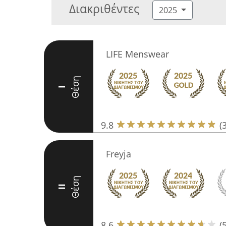
Διακριθέντες
2025
LIFE Menswear
Θέση
I
9.8
(
Freyja
Θέση
II
8.6
(