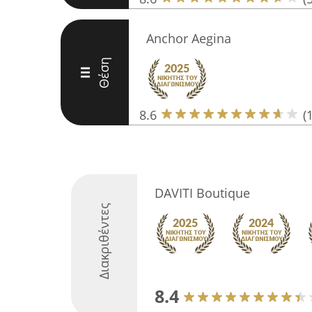
Anchor Aegina
Θέση
III
8.6
(
DAVITI Boutique
Διακριθέντες
8.4