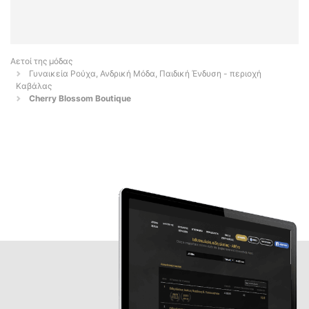
Αετοί της μόδας
Γυναικεία Ρούχα, Ανδρική Μόδα, Παιδική Ένδυση - περιοχή
Καβάλας
Cherry Blossom Boutique