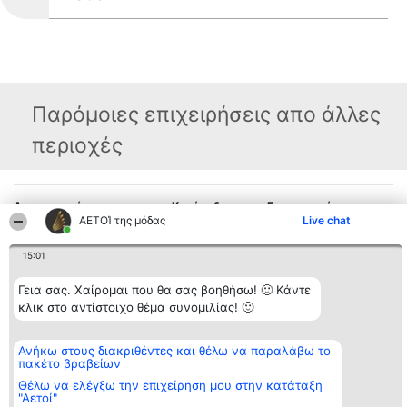
Παρόμοιες επιχειρήσεις απο άλλες
περιοχές
Διοργανωτής της
Κατάταξη
Επικοινωνία
κατάταξης
ΑΕΤΟΊ της μόδας
Διακριθέντες
Επικοινωνία
Live chat
BEAUTIFUL COMPANY
Λίστα όλων
Μονοπρόσωπη ΙΚΕ
των
15:01
ΤΗΛ. ΕΠΙΚΟΙΝΩΝΙΑΣ:
διακριθέντων
2104128019
Μεθοδολογία
email:
Όροι &
Γεια σας. Χαίρομαι που θα σας βοηθήσω! 🙂 Κάντε
aetoi@beautifulcompany.co
προϋποθέσεις
κλικ στο αντίστοιχο θέμα συνομιλίας! 🙂
ΠΟΛΙΤΙΚΗ
ΑΠΟΡΡΗΤΟΥ
Ανήκω στους διακριθέντες και θέλω να παραλάβω το
πακέτο βραβείων
Θέλω να ελέγξω την επιχείρηση μου στην κατάταξη
"Αετοί"