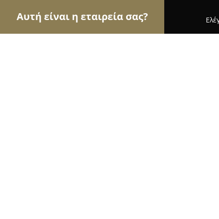
Αυτή είναι η εταιρεία σας?
Ελέ
Αετοί της μόδας
Γυναικεία Ρούχα, Ανδρική Μόδ
Aladdin - Παιδική Ένδυση
9.6
(33)
Πρέβεζα, Εθνικής αντιστάσεως 49 Μπιζανίου 44
Εμφάνιση αριθμού τηλεφώνου