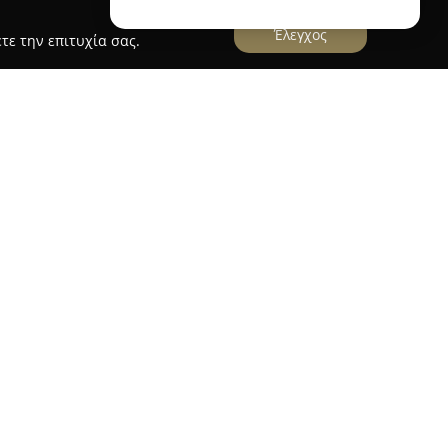
Έλεγχος
τε την επιτυχία σας.
υση
δρεύει στην Πρέβεζα και αποτελεί γνωστό
κή, παιδική και εφηβική ένδυση, προσφέροντας
18 ετών. Διαθέτει εκτεταμένη συλλογή επώνυμων
 για την υψηλή τους ποιότητα και τον μοναδικό
άγκες των παιδιών σε όλα τα στάδια της
α γκάμα στυλ και σχεδίων, επιτρέποντας σε κάθε
ο ντύσιμο για την προσωπικότητά του, τόσο για
μες περιστάσεις. Οι καταναλωτές εκτιμούν τα