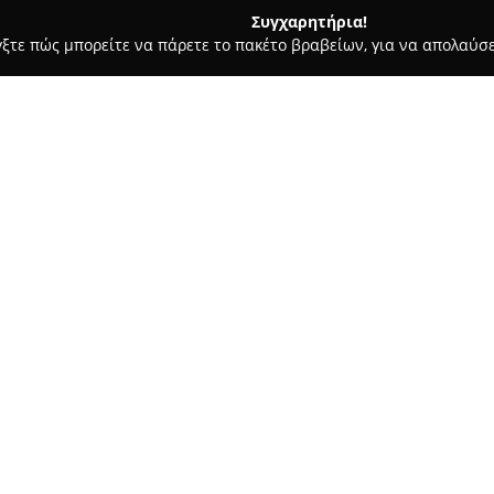
Συγχαρητήρια!
γξτε πώς μπορείτε να πάρετε το πακέτο βραβείων, για να απολαύσε
α, Παιδική Ένδυση - περιοχή Πρέβεζας
Aladdin - Παιδική Ένδ
Σχετικά με την εταιρεία:
Η
Aladdin - Παιδική Ένδυση
ε
σημείο αναφοράς για τη βρεφι
ρούχα για ηλικίες από 0 έως 
brands, τα οποία διακρίνονται
Δείτε περισσότερα >>
σχεδιασμό, καλύπτοντας τις αν
ανάπτυξής τους.
Το κατάστημα προσφέρει ευρεί
παιδί να επιλέξει το κατάλληλ
καθημερινές όσο και για επίση