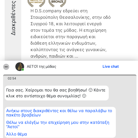
Διακριθέντες
Η D.S.company εδρεύει στη
Σταυρούπολη Θεσσαλονίκης, στην οδό
Συγγρού 18, και λειτουργεί ενεργά
στον τομέα της μόδας. Η επιχείρηση
ειδικεύεται στην παραγωγή και
διάθεση ελληνικών ενδυμάτων,
καλύπτοντας τις ανάγκες γυναικών,
ανδρών, παιδιών και ...
9.1
ΑΕΤΟΊ της μόδας
Live chat
02:54
Διοργανωτής της
Κατάταξη
Επικοινωνία
Γεια σας. Χαίρομαι που θα σας βοηθήσω! 🙂 Κάντε
κατάταξης
Διακριθέντες
Επικοινωνία
κλικ στο αντίστοιχο θέμα συνομιλίας! 🙂
BEAUTIFUL COMPANY
Λίστα όλων
Μονοπρόσωπη ΙΚΕ
των
ΤΗΛ. ΕΠΙΚΟΙΝΩΝΙΑΣ:
διακριθέντων
Ανήκω στους διακριθέντες και θέλω να παραλάβω το
2104128019
Μεθοδολογία
πακέτο βραβείων
email:
Όροι &
aetoi@beautifulcompany.co
προϋποθέσεις
Θέλω να ελέγξω την επιχείρηση μου στην κατάταξη
"Αετοί"
ΠΟΛΙΤΙΚΗ
ΑΠΟΡΡΗΤΟΥ
Άλλο θέμα