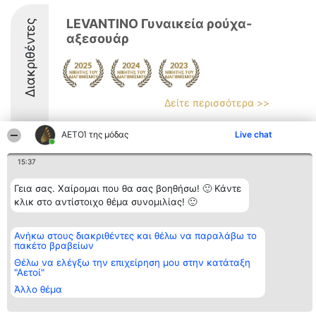
LEVANTINO Γυναικεία ρούχα-
Διακριθέντες
αξεσουάρ
Δείτε περισσότερα >>
8.5
ΑΕΤΟΊ της μόδας
Live chat
15:37
Διοργανωτής της
Κατάταξη
Επικοινωνία
Γεια σας. Χαίρομαι που θα σας βοηθήσω! 🙂 Κάντε
κατάταξης
Διακριθέντες
Επικοινωνία
BEAUTIFUL COMPANY
κλικ στο αντίστοιχο θέμα συνομιλίας! 🙂
Λίστα όλων
Μονοπρόσωπη ΙΚΕ
των
ΤΗΛ. ΕΠΙΚΟΙΝΩΝΙΑΣ:
διακριθέντων
2104128019
Μεθοδολογία
Ανήκω στους διακριθέντες και θέλω να παραλάβω το
email:
Όροι &
πακέτο βραβείων
aetoi@beautifulcompany.co
προϋποθέσεις
Θέλω να ελέγξω την επιχείρηση μου στην κατάταξη
ΠΟΛΙΤΙΚΗ
"Αετοί"
ΑΠΟΡΡΗΤΟΥ
Άλλο θέμα